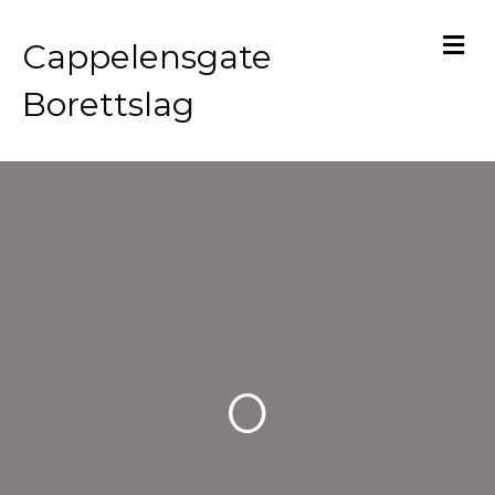
M
Cappelensgate
Borettslag
O