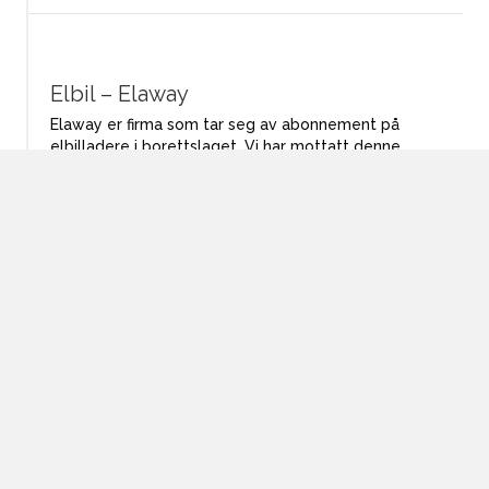
Elbil – Elaway
Elaway er firma som tar seg av abonnement på
elbilladere i borettslaget. Vi har mottatt denne
informasjonen fra Elaway: Elaway tar seg av blant
annet…
Les mer...