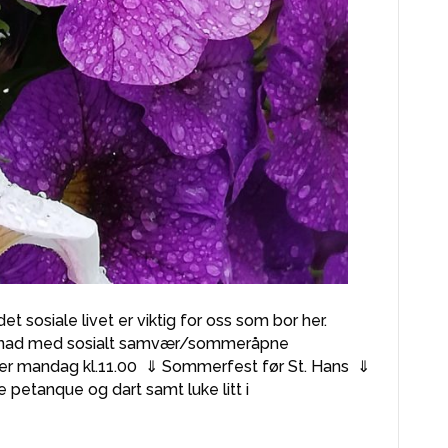
t sosiale livet er viktig for oss som bor her.
ugnad med sosialt samvær/sommeråpne
ver mandag kl.11.00 ⇓ Sommerfest før St. Hans ⇓
 petanque og dart samt luke litt i