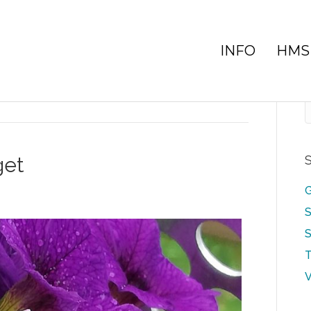
INFO
HMS
get
S
G
S
S
T
V