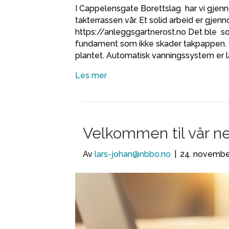
I Cappelensgate Borettslag har vi gjenn
takterrassen vår. Et solid arbeid er gje
https://anleggsgartnerost.no Det ble so
fundament som ikke skader takpappen. S
plantet. Automatisk vanningssystem er 
Les mer
Velkommen til vår ne
Av
lars-johan@nbbo.no
|
24. novembe