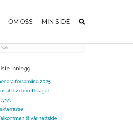
OM OSS
MIN SIDE
iste innlegg
eneralforsamling 2025
osialt liv i borettslaget
tyret
akterrasse
elkommen til vår nettside